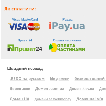
Як сплатити:
Visa / MasterCard
IPay.ua
Приват24
Оплата частинами
Швидкий перехід
.REDO на русском
безкоштовний 
idn домени
Домен .com.ua
Домен .com
Домен .kiev.ua
Дом
Домен UA
Доменне ім'я
домени за webmoney