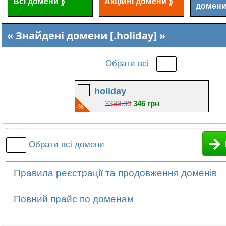
Всі домени
Акційні домени
⟫
⟫
домен
Знайдені домени [.holiday]
Обрати всі
holiday
3399.00
346 грн
-%
Обрати всі
домени
Правила реєстрації та продовження доменів
Повний прайс по доменам