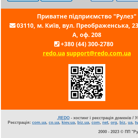
Приватне підприємство "Рулез"
03110, м. Київ, вул. Преображенська, 23,
А, оф. 208
+380 (44) 300-2780
redo.ua
support@redo.com.ua
.REDO
- хостинг і реєстрація доменів / У
Реєстрація:
com.ua
,
co.ua
,
kiev.ua
,
biz.ua
,
com
,
net
,
org
,
biz
,
ua
,
tv
2000 - 2023 © ПП "Р