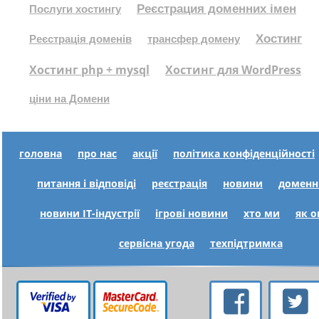
Реєстрация доменних імен
Послуги хостингу
Хостинг
Реєстрація доменів
трансфер домену
Хостинг php + mysql
Хостинг для WordPress
ціни на Домени
головна
про нас
акції
політика конфіденційності
питання і відповіді
реєстрація
новини
доменн
новини IT-індустрії
ігрові новини
хто ми
як 
сервісна угода
техпідтримка