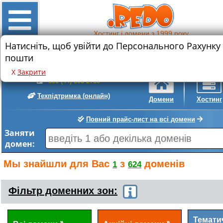
Хостинг і домени з 1999 року
Натисніть, щоб увійти до Персонального Рахунку
Знижка на реєстрацію нового домену
пошти
.com
.com.ua
• 589 грн.
• 399 грн.
Х
Закрити
+380 (44) 300-2780
Техпідтримка
(онлайн)
Домени
Хостинг
Повний прайс-лист на всі домени
Заняти
домен:
Мы знайшли для Вас
з
доменів
1
624
Фільтр доменних зон:
Темати