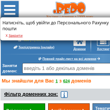
Хостинг і домени з 1999 року
Натисніть, щоб увійти до Персонального Рахунку
Знижка на реєстрацію нового домену
пошти
.com
.com.ua
• 589 грн.
• 399 грн.
Х
Закрити
+380 (44) 300-2780
Техпідтримка
(онлайн)
Домени
Хостинг
Повний прайс-лист на всі домени
Заняти
домен:
Мы знайшли для Вас
з
доменів
1
624
Фільтр доменних зон:
Темати