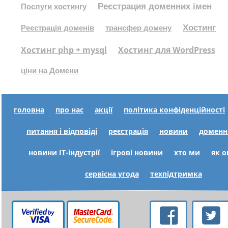
Реєстрация доменних імен
Послуги хостингу
Хостинг
Реєстрація доменів
трансфер домену
Хостинг php + mysql
Хостинг для WordPress
ціни на Домени
головна
про нас
акції
політика конфіденційності
питання і відповіді
реєстрація
новини
доменн
новини IT-індустрії
ігрові новини
хто ми
як 
сервісна угода
техпідтримка