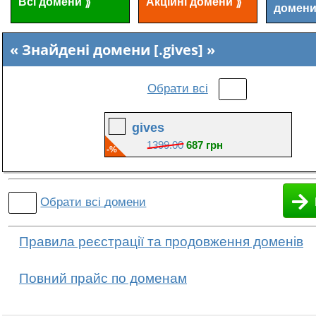
Всі домени
Акційні домени
⟫
⟫
домен
Знайдені домени [.gives]
Обрати всі
gives
1399.00
687 грн
-%
Обрати всі
домени
Правила реєстрації та продовження доменів
Повний прайс по доменам