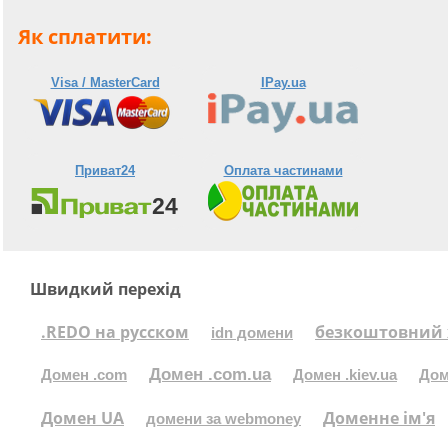
Як сплатити:
Visa / MasterCard
IPay.ua
Приват24
Оплата частинами
Швидкий перехід
.REDO на русском
безкоштовний 
idn домени
Домен .com.ua
Домен .com
Домен .kiev.ua
Дом
Домен UA
Доменне ім'я
домени за webmoney