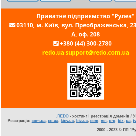
Приватне підприємство "Рулез"
03110, м. Київ, вул. Преображенська, 23,
А, оф. 208
+380 (44) 300-2780
redo.ua
support@redo.com.ua
.REDO
- хостинг і реєстрація доменів / У
Реєстрація:
com.ua
,
co.ua
,
kiev.ua
,
biz.ua
,
com
,
net
,
org
,
biz
,
ua
,
tv
2000 - 2023 © ПП "Р