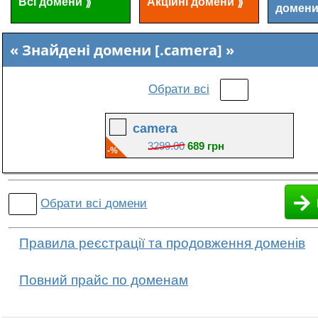
Всі домени
Акційні домени
⟫
⟫
домен
Знайдені домени [.camera]
Обрати всі
camera
3299.00
689 грн
-%
Обрати всі
домени
Правила реєстрації та продовження доменів
Повний прайс по доменам