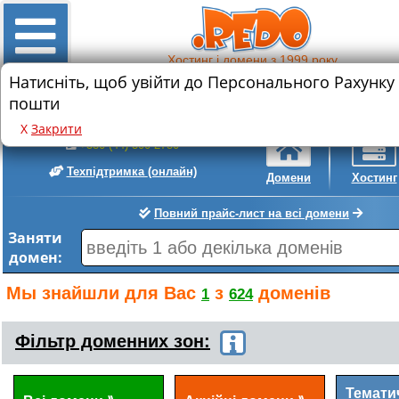
Хостинг і домени з 1999 року
Натисніть, щоб увійти до Персонального Рахунку
Знижка на реєстрацію нового домену
пошти
.com
.com.ua
• 589 грн.
• 399 грн.
Х
Закрити
+380 (44) 300-2780
Техпідтримка
(онлайн)
Домени
Хостинг
Повний прайс-лист на всі домени
Заняти
домен:
Мы знайшли для Вас
з
доменів
1
624
Фільтр доменних зон:
Темати