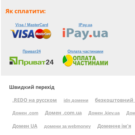
Як сплатити:
Visa / MasterCard
IPay.ua
Приват24
Оплата частинами
Швидкий перехід
.REDO на русском
безкоштовний 
idn домени
Домен .com.ua
Домен .com
Домен .kiev.ua
Дом
Домен UA
Доменне ім'я
домени за webmoney