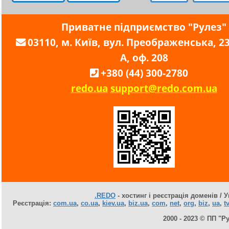
Приватне підприємство "Рулез"
03110, м. Київ, вул. Преображенська, 23,
А, оф. 208
+380 (44) 300-2780
redo.ua
support@redo.com.ua
.REDO
- хостинг і реєстрація доменів / У
Реєстрація:
com.ua
,
co.ua
,
kiev.ua
,
biz.ua
,
com
,
net
,
org
,
biz
,
ua
,
tv
2000 - 2023 © ПП "Р