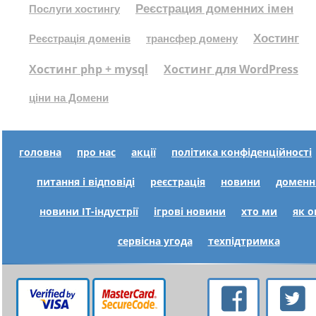
Реєстрация доменних імен
Послуги хостингу
Хостинг
Реєстрація доменів
трансфер домену
Хостинг php + mysql
Хостинг для WordPress
ціни на Домени
головна
про нас
акції
політика конфіденційності
питання і відповіді
реєстрація
новини
доменн
новини IT-індустрії
ігрові новини
хто ми
як 
сервісна угода
техпідтримка