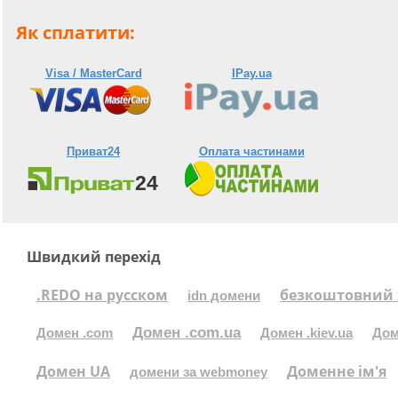
Як сплатити:
Visa / MasterCard
IPay.ua
Приват24
Оплата частинами
Швидкий перехід
.REDO на русском
безкоштовний 
idn домени
Домен .com.ua
Домен .com
Домен .kiev.ua
Дом
Домен UA
Доменне ім'я
домени за webmoney