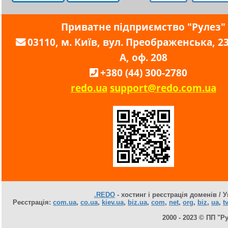
Приватне підприємство "Рулез"
03110, м. Київ, вул. Преображенська, 23,
А, оф. 208
+380 (44) 300-2780
redo.ua
support@redo.com.ua
.REDO
- хостинг і реєстрація доменів / У
Реєстрація:
com.ua
,
co.ua
,
kiev.ua
,
biz.ua
,
com
,
net
,
org
,
biz
,
ua
,
tv
2000 - 2023 © ПП "Р