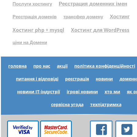
Реєстрация доменних імен
Послуги хостингу
Хостинг
Реєстрація доменів
трансфер домену
Хостинг php + mysql
Хостинг для WordPress
ціни на Домени
головна
про нас
акції
політика конфіденційності
питання і відповіді
реєстрація
новини
доменн
новини IT-індустрії
ігрові новини
хто ми
як 
сервісна угода
техпідтримка