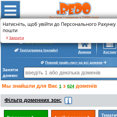
Хостинг і домени з 1999 року
Натисніть, щоб увійти до Персонального Рахунку
Знижка на реєстрацію нового домену
пошти
.com
.com.ua
• 589 грн.
• 399 грн.
Х
Закрити
+380 (44) 300-2780
Техпідтримка
(онлайн)
Домени
Хостинг
Повний прайс-лист на всі домени
Заняти
домен:
Мы знайшли для Вас
з
доменів
1
624
Фільтр доменних зон:
Темати