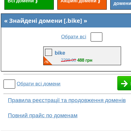
Всі домени
Акційні домени
⟫
⟫
домен
Знайдені домени [.bike]
Обрати всі
bike
2299.00
488 грн
-%
Обрати всі
домени
Правила реєстрації та продовження доменів
Повний прайс по доменам