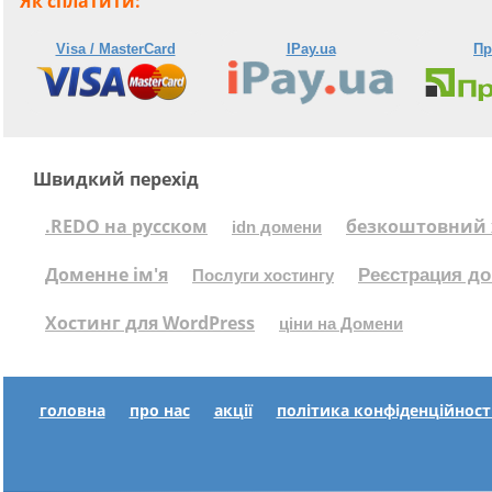
Як сплатити:
Visa / MasterCard
IPay.ua
Пр
Швидкий перехід
.REDO на русском
безкоштовний 
idn домени
Доменне ім'я
Реєстрация до
Послуги хостингу
Хостинг для WordPress
ціни на Домени
головна
про нас
акції
політика конфіденційност