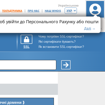
Українською
|
|
|
ТЕХПІДТРИМКА
ПРО НАС
НАШ WHOIS
щоб увійти до Персонального Рахунку або пошти
Хостинг
Ціна
Місце на SSD
Ціна
Максимум SSL+
9.92
25
208.25
Далі
→
грн.
ГБ
грн.
Чому потрібен SSL-сертифікат?
Які сертифікати бувають?
Як встановити SSL-сертифікат?
SSL
ичні домени
⟫