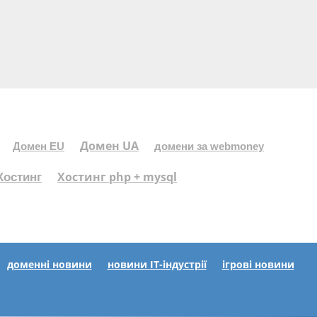
Домен UA
Домен EU
домени за webmoney
Хостинг php + mysql
Хостинг
доменні новини
новини IT-індустрії
ігрові новини