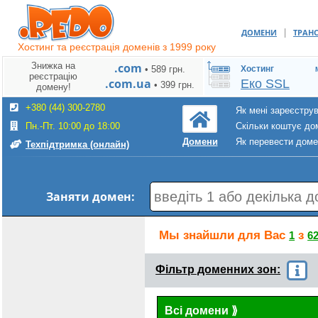
|
ДОМЕНИ
ТРАН
Хостинг та реєстрація доменів з 1999 року
Знижка на
.com
• 589 грн.
Хостинг
реєстрацію
.com.ua
Еко SSL
• 399 грн.
домену!
+380 (44) 300-2780
Як мені зареєстру
Пн.-Пт. 10:00 до 18:00
Скільки коштує до
Як перевести дом
Домени
Техпідтримка (онлайн)
Заняти домен:
Мы знайшли для Вас
з
1
6
Фільтр доменних зон:
Всі домени
⟫