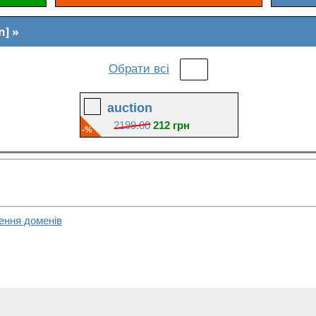
n]
Обрати всі
auction
2199.00
212 грн
-%
ення доменів