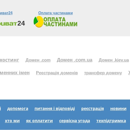
иват24
Оплата частинами
хостинг
Домен .com.ua
Домен .com
Домен .kiev.ua
менних імен
Реєстрація доменів
трансфер домену
і
допомога
питання і відповіді
реєстрація
новини
хто ми
як оплатити
сервісна угода
техпідтримка