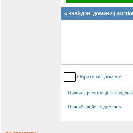
Знайдені домени [.auctio
Обрати всі
домени
Правила реєстрації та продовж
Повний прайс по доменам