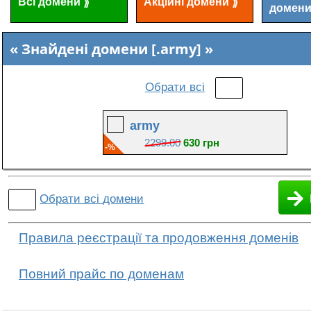
Всі домени
Акційні домени
⟫
⟫
домен
Знайдені домени [.army]
Обрати всі
army
2299.00
630 грн
-%
Обрати всі
домени
Правила реєстрації та продовження доменів
Повний прайс по доменам