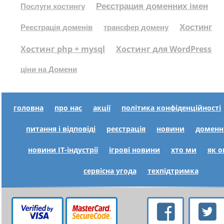
Реєстрация доменних імен
Послуги хостингу
Хостинг
Реєстрація доменів
трансфер домену
Хостинг php + mysql
Хостинг для WordPress
ціни на Домени
головна
про нас
акції
політика конфіденційності
питання і відповіді
реєстрація
новини
доменн
новини IT-індустрії
ігрові новини
хто ми
як 
сервісна угода
техпідтримка