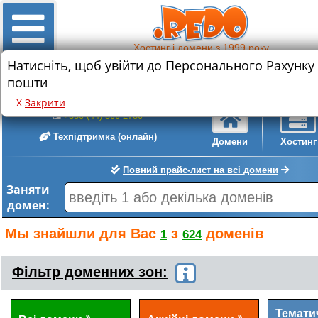
Хостинг і домени з 1999 року
Натисніть, щоб увійти до Персонального Рахунку
Знижка на реєстрацію нового домену
пошти
.com
.com.ua
• 589 грн.
• 399 грн.
Х
Закрити
+380 (44) 300-2780
Техпідтримка
(онлайн)
Домени
Хостинг
Повний прайс-лист на всі домени
Заняти
домен:
Мы знайшли для Вас
з
доменів
1
624
Фільтр доменних зон:
Темати