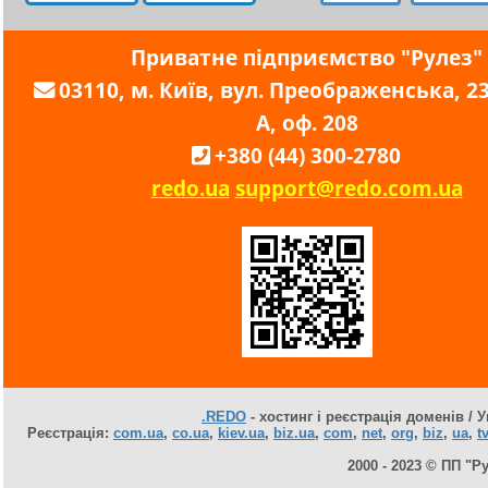
Приватне підприємство "Рулез"
03110, м. Київ, вул. Преображенська, 23,
А, оф. 208
+380 (44) 300-2780
redo.ua
support@redo.com.ua
.REDO
- хостинг і реєстрація доменів / У
Реєстрація:
com.ua
,
co.ua
,
kiev.ua
,
biz.ua
,
com
,
net
,
org
,
biz
,
ua
,
tv
2000 - 2023 © ПП "Р