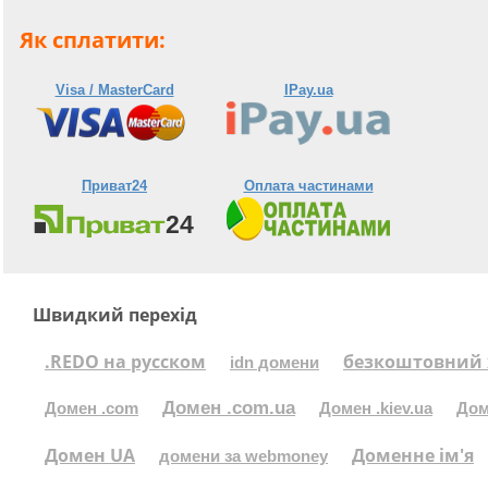
Як сплатити:
Visa / MasterCard
IPay.ua
Приват24
Оплата частинами
Швидкий перехід
.REDO на русском
безкоштовний 
idn домени
Домен .com.ua
Домен .com
Домен .kiev.ua
Дом
Домен UA
Доменне ім'я
домени за webmoney